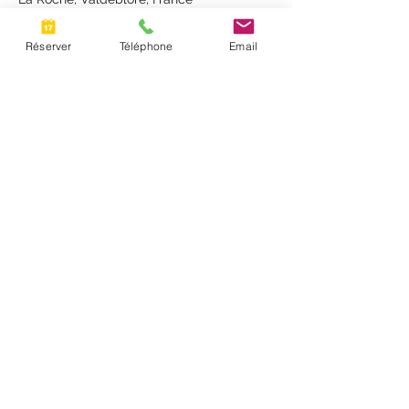
Réserver
Téléphone
Email
Chemin de la Roche
Quartier Saint-Bernard
06420 Valdeblore
Tél. :
+33 6 68 15 50 89
Email :
harmonylifebyamelie@gmail.com
SOINS
|
Fleurs de Bach
[
EFT Tapping
|
Soins
énergétiques
|
Bien vivre sa grossesse
|
Soin
Rebozo