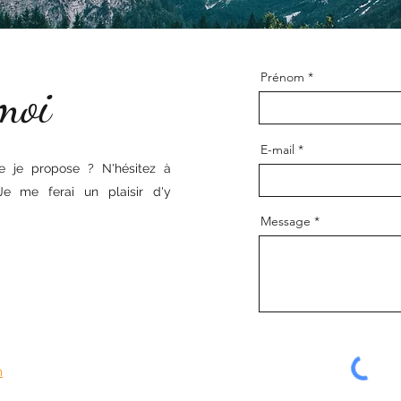
Prénom
moi
E-mail
e je propose ? N'hésitez à
e me ferai un plaisir d'y
Message
m