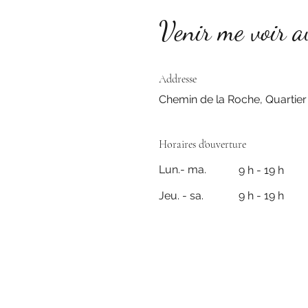
Venir me voir a
Addresse
Chemin de la Roche, Quartier
Horaires d'ouverture
Lun.- ma.
9 h - 19 h
Jeu. - sa.
9 h - 19 h