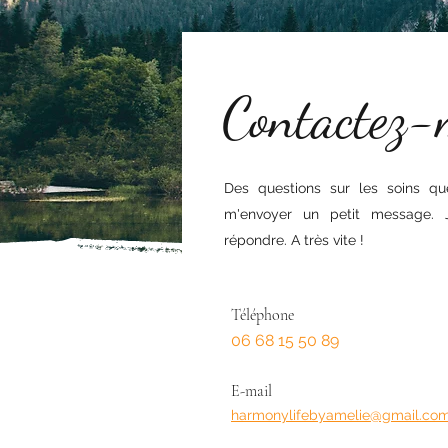
Contactez-
Des questions sur les soins qu
m'envoyer un petit message. J
répondre. A très vite !
Téléphone
0
6 68 15 50 89
E-mail
harmonylifebyamelie@gmail.co