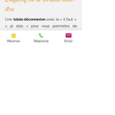
être
Une
totale déconnexion
avec le « il faut »,
« je dois » pour vous permettre de
reconnecter avec votre essence profonde,
ce que vous êtes vraiment. Pour ça vous
Réserver
Téléphone
Email
aurez aussi des espaces de temps libres
pour infuser ce qui aura besoin d’être.